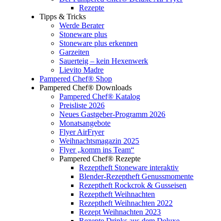
Rezepte
Tipps & Tricks
Werde Berater
Stoneware plus
Stoneware plus erkennen
Garzeiten
Sauerteig – kein Hexenwerk
Lievito Madre
Pampered Chef® Shop
Pampered Chef® Downloads
Pampered Chef® Katalog
Preisliste 2026
Neues Gastgeber-Programm 2026
Monatsangebote
Flyer AirFryer
Weihnachtsmagazin 2025
Flyer „komm ins Team“
Pampered Chef® Rezepte
Rezeptheft Stoneware interaktiv
Blender-Rezeptheft Genussmomente
Rezeptheft Rockcrok & Gusseisen
Rezeptheft Weihnachten
Rezeptheft Weihnachten 2022
Rezept Weihnachten 2023
Rezepte Drinks aus dem Deluxe