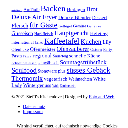
Backen
Brot
Beilagen
Aufläufe
asiatisch
Deluxe Air Fryer
Deluxe Blender
Dessert
für Gäste
Fleisch
Geflügel
Gemüse
Getränke
Hauptgericht
Gusseisen
Hefeteig
Hackfleisch
Kaffeetafel
Kuchen
Lily
international
James
Ofenzauberer
Ofenmeister
Ofenhexe
Ostern
Party
regional
Pasta
schnelle Küche
Pizza
Sauerteig
Sonntagsfrühstück
schwäbisch
Schweinefleisch
süsses Gebäck
Soulfood
Stoneware plus
Thermomix
vegetarisch
White
Weihnachten
Lady
Wintergenuss
Zauberstein
Wok
© 2021 Steffi's Kitchenlove | Designed by
Foto and Web
Datenschutz
Impressum
Wir sind verpflichtet, auf technisch notwendige Cookies