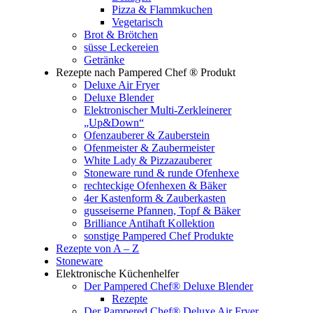
Pizza & Flammkuchen
Vegetarisch
Brot & Brötchen
süsse Leckereien
Getränke
Rezepte nach Pampered Chef ® Produkt
Deluxe Air Fryer
Deluxe Blender
Elektronischer Multi-Zerkleinerer
„Up&Down“
Ofenzauberer & Zauberstein
Ofenmeister & Zaubermeister
White Lady & Pizzazauberer
Stoneware rund & runde Ofenhexe
rechteckige Ofenhexen & Bäker
4er Kastenform & Zauberkasten
gusseiserne Pfannen, Topf & Bäker
Brilliance Antihaft Kollektion
sonstige Pampered Chef Produkte
Rezepte von A – Z
Stoneware
Elektronische Küchenhelfer
Der Pampered Chef® Deluxe Blender
Rezepte
Der Pampered Chef® Deluxe Air Fryer