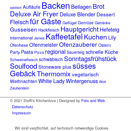
Backen
Brot
Beilagen
Aufläufe
asiatisch
Deluxe Air Fryer
Deluxe Blender
Dessert
für Gäste
Fleisch
Gemüse
Geflügel
Getränke
Hauptgericht
Gusseisen
Hefeteig
Hackfleisch
Kaffeetafel
Kuchen
Lily
international
James
Ofenzauberer
Ofenmeister
Ofenhexe
Ostern
regional
Pasta
schnelle Küche
Party
Sauerteig
Pizza
Sonntagsfrühstück
schwäbisch
Schweinefleisch
süsses
Soulfood
Stoneware plus
Gebäck
Thermomix
vegetarisch
White Lady
Wintergenuss
Weihnachten
Wok
Zauberstein
© 2021 Steffi's Kitchenlove | Designed by
Foto and Web
Datenschutz
Impressum
Wir sind verpflichtet, auf technisch notwendige Cookies