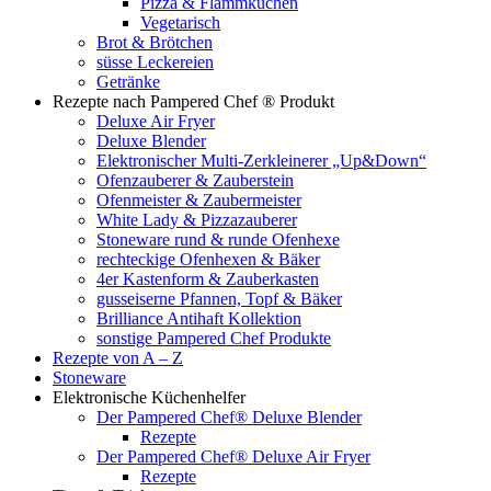
Pizza & Flammkuchen
Vegetarisch
Brot & Brötchen
süsse Leckereien
Getränke
Rezepte nach Pampered Chef ® Produkt
Deluxe Air Fryer
Deluxe Blender
Elektronischer Multi-Zerkleinerer „Up&Down“
Ofenzauberer & Zauberstein
Ofenmeister & Zaubermeister
White Lady & Pizzazauberer
Stoneware rund & runde Ofenhexe
rechteckige Ofenhexen & Bäker
4er Kastenform & Zauberkasten
gusseiserne Pfannen, Topf & Bäker
Brilliance Antihaft Kollektion
sonstige Pampered Chef Produkte
Rezepte von A – Z
Stoneware
Elektronische Küchenhelfer
Der Pampered Chef® Deluxe Blender
Rezepte
Der Pampered Chef® Deluxe Air Fryer
Rezepte