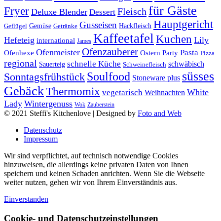
für Gäste
Fryer
Fleisch
Deluxe Blender
Dessert
Hauptgericht
Gusseisen
Geflügel
Gemüse
Getränke
Hackfleisch
Kaffeetafel
Kuchen
Hefeteig
Lily
international
James
Ofenzauberer
Ofenmeister
Pasta
Ofenhexe
Ostern
Party
Pizza
regional
schnelle Küche
schwäbisch
Sauerteig
Schweinefleisch
süsses
Soulfood
Sonntagsfrühstück
Stoneware plus
Gebäck
Thermomix
vegetarisch
White
Weihnachten
Lady
Wintergenuss
Zauberstein
Wok
© 2021 Steffi's Kitchenlove | Designed by
Foto and Web
Datenschutz
Impressum
Wir sind verpflichtet, auf technisch notwendige Cookies
hinzuweisen, die allerdings keine privaten Daten von Ihnen
speichern und keinen Schaden anrichten. Wenn Sie die Webseite
weiter nutzen, gehen wir von Ihrem Einverständnis aus.
Einverstanden
Cookie- und Datenschutzeinstellungen