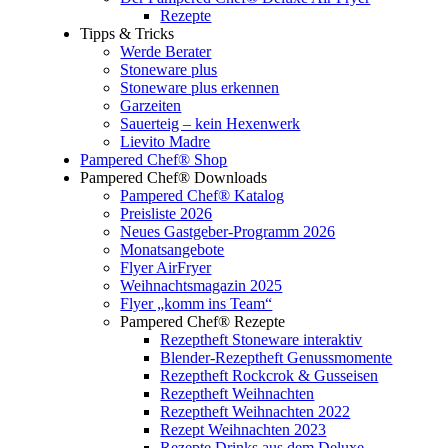
Rezepte
Tipps & Tricks
Werde Berater
Stoneware plus
Stoneware plus erkennen
Garzeiten
Sauerteig – kein Hexenwerk
Lievito Madre
Pampered Chef® Shop
Pampered Chef® Downloads
Pampered Chef® Katalog
Preisliste 2026
Neues Gastgeber-Programm 2026
Monatsangebote
Flyer AirFryer
Weihnachtsmagazin 2025
Flyer „komm ins Team“
Pampered Chef® Rezepte
Rezeptheft Stoneware interaktiv
Blender-Rezeptheft Genussmomente
Rezeptheft Rockcrok & Gusseisen
Rezeptheft Weihnachten
Rezeptheft Weihnachten 2022
Rezept Weihnachten 2023
Rezepte Drinks aus dem Deluxe