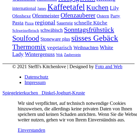
Kaffeetafel
Kuchen
Lily
international
James
Ofenzauberer
Ofenmeister
Ofenhexe
Ostern
Party
regional
Pasta
schnelle Küche
Pizza
Sauerteig
Sonntagsfrühstück
schwäbisch
Schweinefleisch
süsses Gebäck
Soulfood
Stoneware plus
Thermomix
vegetarisch
White
Weihnachten
Lady
Wintergenuss
Zauberstein
Wok
© 2021 Steffi's Kitchenlove | Designed by
Foto and Web
Datenschutz
Impressum
Spiegeleierkuchen
Dinkel-Joghurt-Kruste
Wir sind verpflichtet, auf technisch notwendige Cookies
hinzuweisen, die allerdings keine privaten Daten von Ihnen
speichern und keinen Schaden anrichten. Wenn Sie die Webse
weiter nutzen, gehen wir von Ihrem Einverständnis aus.
Einverstanden