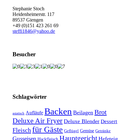
Stephanie Stoch
Heidenheimerstr. 117
89537 Giengen
+49 (0)151 423 261 69
steffi1846@yahoo.de
Besucher
Schlagwörter
Backen
Brot
Beilagen
Aufläufe
asiatisch
Deluxe Air Fryer
Deluxe Blender
Dessert
für Gäste
Fleisch
Geflügel
Gemüse
Getränke
Hauptgericht
Gusseisen
Hefeteig
Hackfleisch