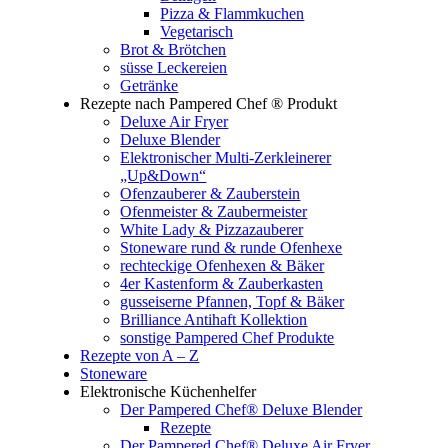
Pizza & Flammkuchen
Vegetarisch
Brot & Brötchen
süsse Leckereien
Getränke
Rezepte nach Pampered Chef ® Produkt
Deluxe Air Fryer
Deluxe Blender
Elektronischer Multi-Zerkleinerer
„Up&Down“
Ofenzauberer & Zauberstein
Ofenmeister & Zaubermeister
White Lady & Pizzazauberer
Stoneware rund & runde Ofenhexe
rechteckige Ofenhexen & Bäker
4er Kastenform & Zauberkasten
gusseiserne Pfannen, Topf & Bäker
Brilliance Antihaft Kollektion
sonstige Pampered Chef Produkte
Rezepte von A – Z
Stoneware
Elektronische Küchenhelfer
Der Pampered Chef® Deluxe Blender
Rezepte
Der Pampered Chef® Deluxe Air Fryer