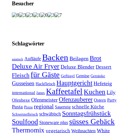
Besucher
Schlagwörter
Backen
Brot
Beilagen
Aufläufe
asiatisch
Deluxe Air Fryer
Deluxe Blender
Dessert
für Gäste
Fleisch
Geflügel
Gemüse
Getränke
Hauptgericht
Gusseisen
Hefeteig
Hackfleisch
Kaffeetafel
Kuchen
Lily
international
James
Ofenzauberer
Ofenmeister
Ofenhexe
Ostern
Party
regional
Pasta
schnelle Küche
Pizza
Sauerteig
Sonntagsfrühstück
schwäbisch
Schweinefleisch
süsses Gebäck
Soulfood
Stoneware plus
Thermomix
vegetarisch
White
Weihnachten