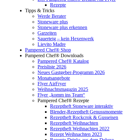
Rezepte
Tipps & Tricks
Werde Berater
Stoneware plus
Stoneware plus erkennen
Garzeiten
Sauerteig – kein Hexenwerk
Lievito Madre
Pampered Chef® Shop
Pampered Chef® Downloads
Pampered Chef® Katalog
Preisliste 2026
Neues Gastgeber-Programm 2026
Monatsangebote
Flyer AirFryer
Weihnachtsmagazin 2025
Flyer „komm ins Team“
Pampered Chef® Rezepte
Rezeptheft Stoneware interaktiv
Blender-Rezeptheft Genussmomente
Rezeptheft Rockcrok & Gusseisen
Rezeptheft Weihnachten
Rezeptheft Weihnachten 2022
Rezept Weihnachten 2023
Rezepte Drinks aus dem Deluxe