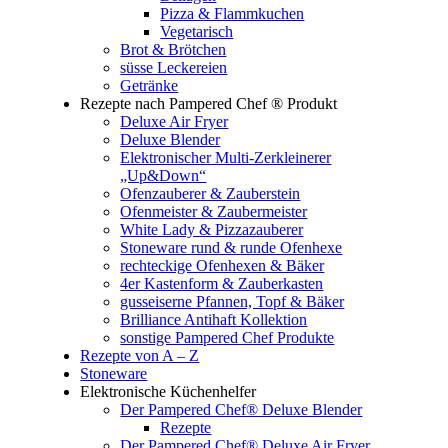
Pizza & Flammkuchen
Vegetarisch
Brot & Brötchen
süsse Leckereien
Getränke
Rezepte nach Pampered Chef ® Produkt
Deluxe Air Fryer
Deluxe Blender
Elektronischer Multi-Zerkleinerer
„Up&Down“
Ofenzauberer & Zauberstein
Ofenmeister & Zaubermeister
White Lady & Pizzazauberer
Stoneware rund & runde Ofenhexe
rechteckige Ofenhexen & Bäker
4er Kastenform & Zauberkasten
gusseiserne Pfannen, Topf & Bäker
Brilliance Antihaft Kollektion
sonstige Pampered Chef Produkte
Rezepte von A – Z
Stoneware
Elektronische Küchenhelfer
Der Pampered Chef® Deluxe Blender
Rezepte
Der Pampered Chef® Deluxe Air Fryer