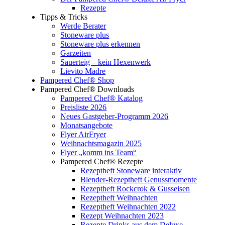
Rezepte
Tipps & Tricks
Werde Berater
Stoneware plus
Stoneware plus erkennen
Garzeiten
Sauerteig – kein Hexenwerk
Lievito Madre
Pampered Chef® Shop
Pampered Chef® Downloads
Pampered Chef® Katalog
Preisliste 2026
Neues Gastgeber-Programm 2026
Monatsangebote
Flyer AirFryer
Weihnachtsmagazin 2025
Flyer „komm ins Team“
Pampered Chef® Rezepte
Rezeptheft Stoneware interaktiv
Blender-Rezeptheft Genussmomente
Rezeptheft Rockcrok & Gusseisen
Rezeptheft Weihnachten
Rezeptheft Weihnachten 2022
Rezept Weihnachten 2023
Rezepte Drinks aus dem Deluxe