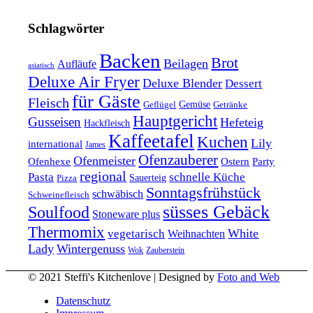
Schlagwörter
Backen
Brot
Beilagen
Aufläufe
asiatisch
Deluxe Air Fryer
Deluxe Blender
Dessert
für Gäste
Fleisch
Geflügel
Gemüse
Getränke
Hauptgericht
Gusseisen
Hefeteig
Hackfleisch
Kaffeetafel
Kuchen
Lily
international
James
Ofenzauberer
Ofenmeister
Ofenhexe
Ostern
Party
regional
Pasta
schnelle Küche
Pizza
Sauerteig
Sonntagsfrühstück
schwäbisch
Schweinefleisch
süsses Gebäck
Soulfood
Stoneware plus
Thermomix
vegetarisch
White
Weihnachten
Lady
Wintergenuss
Zauberstein
Wok
© 2021 Steffi's Kitchenlove | Designed by
Foto and Web
Datenschutz