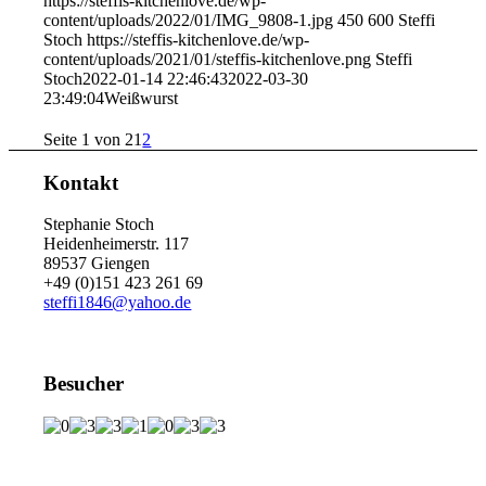
https://steffis-kitchenlove.de/wp-
content/uploads/2022/01/IMG_9808-1.jpg
450
600
Steffi
Stoch
https://steffis-kitchenlove.de/wp-
content/uploads/2021/01/steffis-kitchenlove.png
Steffi
Stoch
2022-01-14 22:46:43
2022-03-30
23:49:04
Weißwurst
Seite 1 von 2
1
2
Kontakt
Stephanie Stoch
Heidenheimerstr. 117
89537 Giengen
+49 (0)151 423 261 69
steffi1846@yahoo.de
Besucher