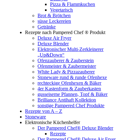
Pizza & Flammkuchen
Vegetarisch
Brot & Brötchen
süsse Leckereien
Getränke
Rezepte nach Pampered Chef ® Produkt
Deluxe Air Fryer
Deluxe Blender
Elektronischer Multi-Zerkleinerer
„Up&Down“
Ofenzauberer & Zauberstein
Ofenmeister & Zaubermeister
White Lady & Pizzazauberer
Stoneware rund & runde Ofenhexe
rechteckige Ofenhexen & Bäker
4er Kastenform & Zauberkasten
gusseiserne Pfannen, Topf & Bäker
Brilliance Antihaft Kollektion
sonstige Pampered Chef Produkte
Rezepte von A – Z
Stoneware
Elektronische Küchenhelfer
Der Pampered Chef® Deluxe Blender
Rezepte
Der Pampered Chef® Deluxe Air Fryer