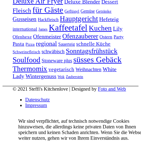
Deluxe Air Fryer
Deluxe Blender
Dessert
für Gäste
Fleisch
Geflügel
Gemüse
Getränke
Hauptgericht
Gusseisen
Hefeteig
Hackfleisch
Kaffeetafel
Kuchen
Lily
international
James
Ofenzauberer
Ofenmeister
Ofenhexe
Ostern
Party
regional
Pasta
schnelle Küche
Pizza
Sauerteig
Sonntagsfrühstück
schwäbisch
Schweinefleisch
süsses Gebäck
Soulfood
Stoneware plus
Thermomix
vegetarisch
White
Weihnachten
Lady
Wintergenuss
Zauberstein
Wok
© 2021 Steffi's Kitchenlove | Designed by
Foto and Web
Datenschutz
Impressum
Wir sind verpflichtet, auf technisch notwendige Cookies
hinzuweisen, die allerdings keine privaten Daten von Ihnen
speichern und keinen Schaden anrichten. Wenn Sie die Webse
weiter nutzen, gehen wir von Ihrem Einverständnis aus.