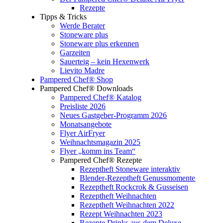
Rezepte
Tipps & Tricks
Werde Berater
Stoneware plus
Stoneware plus erkennen
Garzeiten
Sauerteig – kein Hexenwerk
Lievito Madre
Pampered Chef® Shop
Pampered Chef® Downloads
Pampered Chef® Katalog
Preisliste 2026
Neues Gastgeber-Programm 2026
Monatsangebote
Flyer AirFryer
Weihnachtsmagazin 2025
Flyer „komm ins Team“
Pampered Chef® Rezepte
Rezeptheft Stoneware interaktiv
Blender-Rezeptheft Genussmomente
Rezeptheft Rockcrok & Gusseisen
Rezeptheft Weihnachten
Rezeptheft Weihnachten 2022
Rezept Weihnachten 2023
Rezepte Drinks aus dem Deluxe