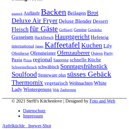
Backen
Brot
Beilagen
Aufläufe
asiatisch
Deluxe Air Fryer
Deluxe Blender
Dessert
für Gäste
Fleisch
Geflügel
Gemüse
Getränke
Hauptgericht
Gusseisen
Hefeteig
Hackfleisch
Kaffeetafel
Kuchen
Lily
international
James
Ofenzauberer
Ofenmeister
Ofenhexe
Ostern
Party
regional
Pasta
schnelle Küche
Pizza
Sauerteig
Sonntagsfrühstück
schwäbisch
Schweinefleisch
süsses Gebäck
Soulfood
Stoneware plus
Thermomix
vegetarisch
White
Weihnachten
Lady
Wintergenuss
Zauberstein
Wok
© 2021 Steffi's Kitchenlove | Designed by
Foto and Web
Datenschutz
Impressum
Apfelküchle
Ingwer-Shot