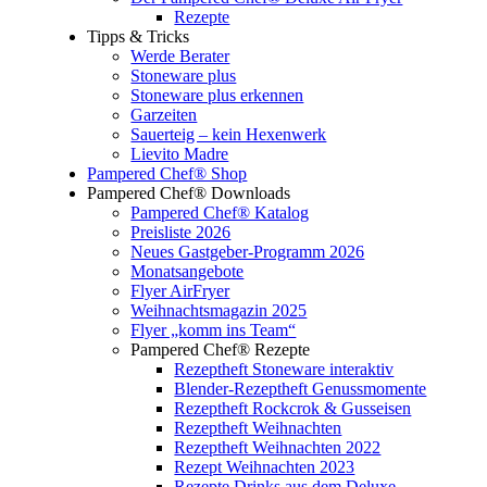
Rezepte
Tipps & Tricks
Werde Berater
Stoneware plus
Stoneware plus erkennen
Garzeiten
Sauerteig – kein Hexenwerk
Lievito Madre
Pampered Chef® Shop
Pampered Chef® Downloads
Pampered Chef® Katalog
Preisliste 2026
Neues Gastgeber-Programm 2026
Monatsangebote
Flyer AirFryer
Weihnachtsmagazin 2025
Flyer „komm ins Team“
Pampered Chef® Rezepte
Rezeptheft Stoneware interaktiv
Blender-Rezeptheft Genussmomente
Rezeptheft Rockcrok & Gusseisen
Rezeptheft Weihnachten
Rezeptheft Weihnachten 2022
Rezept Weihnachten 2023
Rezepte Drinks aus dem Deluxe