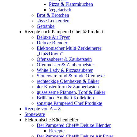
Pizza & Flammkuchen
Vegetarisch
Brot & Brötchen
süsse Leckereien
Getränke
Rezepte nach Pampered Chef ® Produkt
Deluxe Air Fryer
Deluxe Blender
Elektronischer Multi-Zerkleinerer
„Up&Down“
Ofenzauberer & Zauberstein
Ofenmeister & Zaubermeister
White Lady & Pizzazauberer
Stoneware rund & runde Ofenhexe
rechteckige Ofenhexen & Bäker
4er Kastenform & Zauberkasten
gusseiserne Pfannen, Topf & Bäker
Brilliance Antihaft Kollektion
sonstige Pampered Chef Produkte
Rezepte von A – Z
Stoneware
Elektronische Küchenhelfer
Der Pampered Chef® Deluxe Blender
Rezepte
Der Pampered Chef® Deluxe Air Fryer