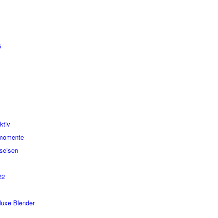
6
ktiv
smomente
seisen
22
luxe Blender