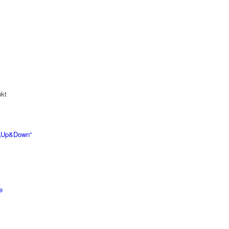
kt
r „Up&Down“
e