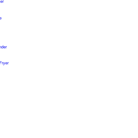
er
e
nder
Fryer