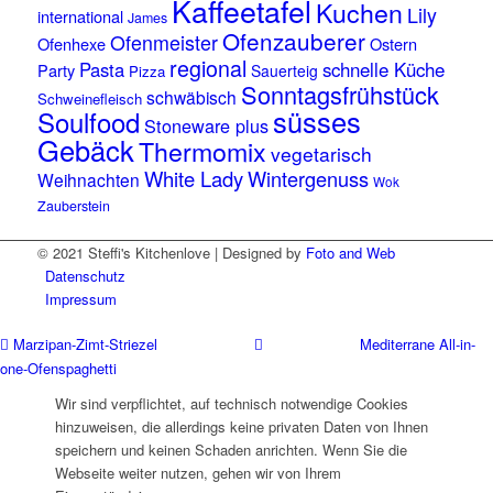
Kaffeetafel
Kuchen
Lily
international
James
Ofenzauberer
Ofenmeister
Ofenhexe
Ostern
regional
Pasta
schnelle Küche
Party
Sauerteig
Pizza
Sonntagsfrühstück
schwäbisch
Schweinefleisch
süsses
Soulfood
Stoneware plus
Gebäck
Thermomix
vegetarisch
White Lady
Wintergenuss
Weihnachten
Wok
Zauberstein
© 2021 Steffi's Kitchenlove | Designed by
Foto and Web
Datenschutz
Impressum
Marzipan-Zimt-Striezel
Mediterrane All-in-
one-Ofenspaghetti
Wir sind verpflichtet, auf technisch notwendige Cookies
hinzuweisen, die allerdings keine privaten Daten von Ihnen
speichern und keinen Schaden anrichten. Wenn Sie die
Webseite weiter nutzen, gehen wir von Ihrem