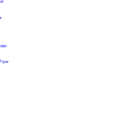
er
e
nder
Fryer