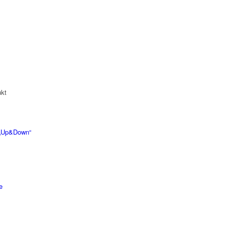
kt
r „Up&Down“
e