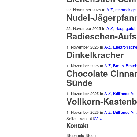
22. November 2025
in
A-Z
,
rechteckige
Nudel-Jägerpfan
22. November 2025
in
A-Z
,
Hauptgerich
Radieschen-Aufs
1. November 2025
in
A-Z
,
Elektronisch
Dinkelkracher
1. November 2025
in
A-Z
,
Brot & Brötc
Chocolate Cinna
Sünde
1. November 2025
in
A-Z
,
Brilliance Ant
Vollkorn-Kastenb
1. November 2025
in
A-Z
,
Brilliance Ant
Seite 1 von 16
1
2
3
›
»
Kontakt
Stephanie Stoch