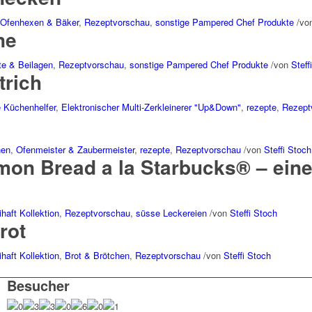
 Ofenhexen & Bäker
,
Rezeptvorschau
,
sonstige Pampered Chef Produkte
/
vo
ne
te & Beilagen
,
Rezeptvorschau
,
sonstige Pampered Chef Produkte
/
von
Steff
trich
e Küchenhelfer
,
Elektronischer Multi-Zerkleinerer "Up&Down"
,
rezepte
,
Rezept
hen
,
Ofenmeister & Zaubermeister
,
rezepte
,
Rezeptvorschau
/
von
Steffi Stoch
mon Bread a la Starbucks® – ein
ihaft Kollektion
,
Rezeptvorschau
,
süsse Leckereien
/
von
Steffi Stoch
rot
ihaft Kollektion
,
Brot & Brötchen
,
Rezeptvorschau
/
von
Steffi Stoch
Besucher