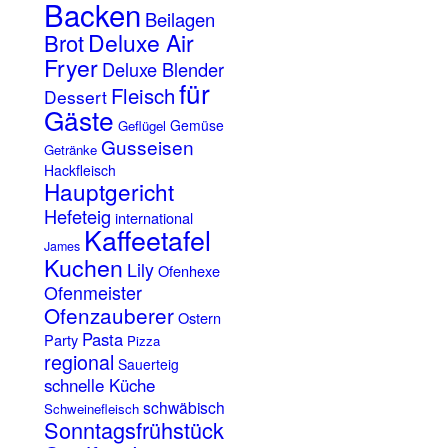
Backen
Beilagen
Deluxe Air
Brot
Fryer
Deluxe Blender
für
Fleisch
Dessert
Gäste
Gemüse
Geflügel
Gusseisen
Getränke
Hackfleisch
Hauptgericht
Hefeteig
international
Kaffeetafel
James
Kuchen
Lily
Ofenhexe
Ofenmeister
Ofenzauberer
Ostern
Pasta
Party
Pizza
regional
Sauerteig
schnelle Küche
schwäbisch
Schweinefleisch
Sonntagsfrühstück