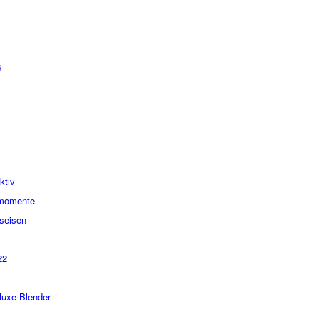
6
ktiv
smomente
seisen
22
luxe Blender