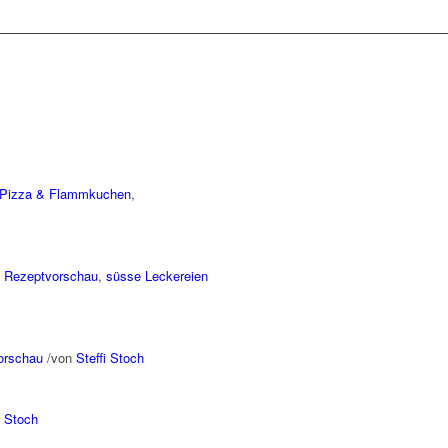
Pizza & Flammkuchen
,
,
Rezeptvorschau
,
süsse Leckereien
orschau
/
von
Steffi Stoch
i Stoch