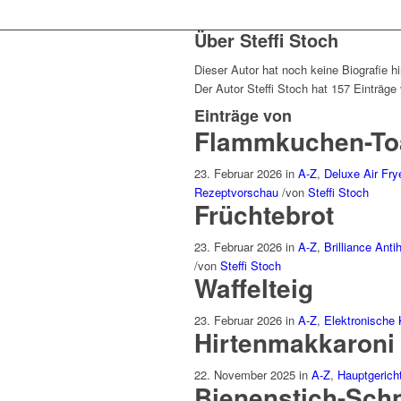
Über
Steffi Stoch
Dieser Autor hat noch keine Biografie h
Der Autor
Steffi Stoch
hat 157 Einträge 
Einträge von
Flammkuchen-To
23. Februar 2026
in
A-Z
,
Deluxe Air Fry
Rezeptvorschau
/
von
Steffi Stoch
Früchtebrot
23. Februar 2026
in
A-Z
,
Brilliance Anti
/
von
Steffi Stoch
Waffelteig
23. Februar 2026
in
A-Z
,
Elektronische 
Hirtenmakkaroni 
22. November 2025
in
A-Z
,
Hauptgerich
Bienenstich-Sch