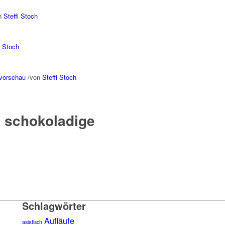
n
Steffi Stoch
i Stoch
vorschau
/
von
Steffi Stoch
e schokoladige
Schlagwörter
Aufläufe
asiatisch