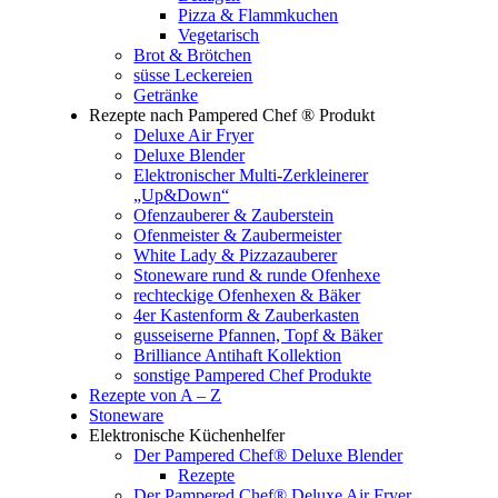
Pizza & Flammkuchen
Vegetarisch
Brot & Brötchen
süsse Leckereien
Getränke
Rezepte nach Pampered Chef ® Produkt
Deluxe Air Fryer
Deluxe Blender
Elektronischer Multi-Zerkleinerer
„Up&Down“
Ofenzauberer & Zauberstein
Ofenmeister & Zaubermeister
White Lady & Pizzazauberer
Stoneware rund & runde Ofenhexe
rechteckige Ofenhexen & Bäker
4er Kastenform & Zauberkasten
gusseiserne Pfannen, Topf & Bäker
Brilliance Antihaft Kollektion
sonstige Pampered Chef Produkte
Rezepte von A – Z
Stoneware
Elektronische Küchenhelfer
Der Pampered Chef® Deluxe Blender
Rezepte
Der Pampered Chef® Deluxe Air Fryer