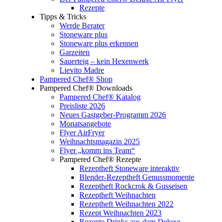
Rezepte
Tipps & Tricks
Werde Berater
Stoneware plus
Stoneware plus erkennen
Garzeiten
Sauerteig – kein Hexenwerk
Lievito Madre
Pampered Chef® Shop
Pampered Chef® Downloads
Pampered Chef® Katalog
Preisliste 2026
Neues Gastgeber-Programm 2026
Monatsangebote
Flyer AirFryer
Weihnachtsmagazin 2025
Flyer „komm ins Team“
Pampered Chef® Rezepte
Rezeptheft Stoneware interaktiv
Blender-Rezeptheft Genussmomente
Rezeptheft Rockcrok & Gusseisen
Rezeptheft Weihnachten
Rezeptheft Weihnachten 2022
Rezept Weihnachten 2023
Rezepte Drinks aus dem Deluxe