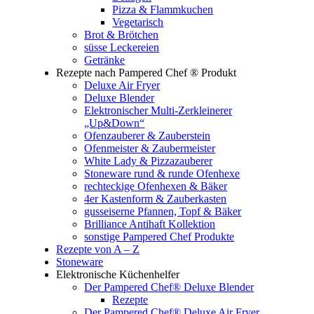
Pizza & Flammkuchen
Vegetarisch
Brot & Brötchen
süsse Leckereien
Getränke
Rezepte nach Pampered Chef ® Produkt
Deluxe Air Fryer
Deluxe Blender
Elektronischer Multi-Zerkleinerer
„Up&Down“
Ofenzauberer & Zauberstein
Ofenmeister & Zaubermeister
White Lady & Pizzazauberer
Stoneware rund & runde Ofenhexe
rechteckige Ofenhexen & Bäker
4er Kastenform & Zauberkasten
gusseiserne Pfannen, Topf & Bäker
Brilliance Antihaft Kollektion
sonstige Pampered Chef Produkte
Rezepte von A – Z
Stoneware
Elektronische Küchenhelfer
Der Pampered Chef® Deluxe Blender
Rezepte
Der Pampered Chef® Deluxe Air Fryer