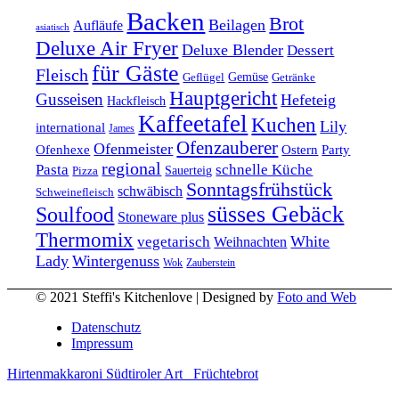
Backen
Brot
Beilagen
Aufläufe
asiatisch
Deluxe Air Fryer
Deluxe Blender
Dessert
für Gäste
Fleisch
Geflügel
Gemüse
Getränke
Hauptgericht
Gusseisen
Hefeteig
Hackfleisch
Kaffeetafel
Kuchen
Lily
international
James
Ofenzauberer
Ofenmeister
Ofenhexe
Ostern
Party
regional
Pasta
schnelle Küche
Pizza
Sauerteig
Sonntagsfrühstück
schwäbisch
Schweinefleisch
süsses Gebäck
Soulfood
Stoneware plus
Thermomix
vegetarisch
White
Weihnachten
Lady
Wintergenuss
Zauberstein
Wok
© 2021 Steffi's Kitchenlove | Designed by
Foto and Web
Datenschutz
Impressum
Hirtenmakkaroni Südtiroler Art
Früchtebrot