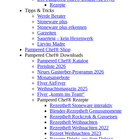
Rezepte
Tipps & Tricks
Werde Berater
Stoneware plus
Stoneware plus erkennen
Garzeiten
Sauerteig – kein Hexenwerk
Lievito Madre
Pampered Chef® Shop
Pampered Chef® Downloads
Pampered Chef® Katalog
Preisliste 2026
Neues Gastgeber-Programm 2026
Monatsangebote
Flyer AirFryer
Weihnachtsmagazin 2025
Flyer „komm ins Team“
Pampered Chef® Rezepte
Rezeptheft Stoneware interaktiv
Blender-Rezeptheft Genussmomente
Rezeptheft Rockcrok & Gusseisen
Rezeptheft Weihnachten
Rezeptheft Weihnachten 2022
Rezept Weihnachten 2023
Rezepte Drinks aus dem Deluxe