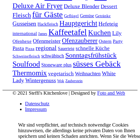
Deluxe Air Fryer
Deluxe Blender
Dessert
für Gäste
Fleisch
Geflügel
Gemüse
Getränke
Hauptgericht
Gusseisen
Hefeteig
Hackfleisch
Kaffeetafel
Kuchen
Lily
international
James
Ofenzauberer
Ofenmeister
Ofenhexe
Ostern
Party
regional
Pasta
schnelle Küche
Pizza
Sauerteig
Sonntagsfrühstück
schwäbisch
Schweinefleisch
süsses Gebäck
Soulfood
Stoneware plus
Thermomix
vegetarisch
White
Weihnachten
Lady
Wintergenuss
Zauberstein
Wok
© 2021 Steffi's Kitchenlove | Designed by
Foto and Web
Datenschutz
Impressum
Wir sind verpflichtet, auf technisch notwendige Cookies
hinzuweisen, die allerdings keine privaten Daten von Ihnen
speichern und keinen Schaden anrichten. Wenn Sie die Webse