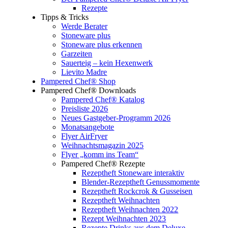
Rezepte
Tipps & Tricks
Werde Berater
Stoneware plus
Stoneware plus erkennen
Garzeiten
Sauerteig – kein Hexenwerk
Lievito Madre
Pampered Chef® Shop
Pampered Chef® Downloads
Pampered Chef® Katalog
Preisliste 2026
Neues Gastgeber-Programm 2026
Monatsangebote
Flyer AirFryer
Weihnachtsmagazin 2025
Flyer „komm ins Team“
Pampered Chef® Rezepte
Rezeptheft Stoneware interaktiv
Blender-Rezeptheft Genussmomente
Rezeptheft Rockcrok & Gusseisen
Rezeptheft Weihnachten
Rezeptheft Weihnachten 2022
Rezept Weihnachten 2023
Rezepte Drinks aus dem Deluxe