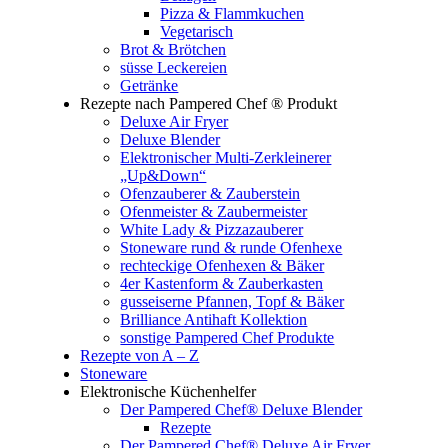
Pizza & Flammkuchen
Vegetarisch
Brot & Brötchen
süsse Leckereien
Getränke
Rezepte nach Pampered Chef ® Produkt
Deluxe Air Fryer
Deluxe Blender
Elektronischer Multi-Zerkleinerer
„Up&Down“
Ofenzauberer & Zauberstein
Ofenmeister & Zaubermeister
White Lady & Pizzazauberer
Stoneware rund & runde Ofenhexe
rechteckige Ofenhexen & Bäker
4er Kastenform & Zauberkasten
gusseiserne Pfannen, Topf & Bäker
Brilliance Antihaft Kollektion
sonstige Pampered Chef Produkte
Rezepte von A – Z
Stoneware
Elektronische Küchenhelfer
Der Pampered Chef® Deluxe Blender
Rezepte
Der Pampered Chef® Deluxe Air Fryer