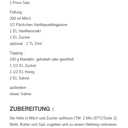
1 Prise Salz
Füllung :
200 ml Milch
1/2 Päckchen Vanillepuddingpulver
1 EL Vanilleextrakt
1 EL Zucker
optional : 1 TL Zimt
Topping :
100 g Mandeln, gehobelt oder gestiftelt
1 1/2 EL Zucker
1 1/2 EL Honig
2 EL Sahne
außerdem :
etwas Sahne
ZUBEREITUNG :
Die Hefe in Milch und Zucker auflösen (TM: 2 Min./37°C/Stufe 2).
Mehl, Butter und Salz zugeben und zu einem Hefeteig verkneten