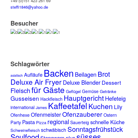
+49 (0)151 423 261 69
steffi1846@yahoo.de
Besucher
Schlagwörter
Backen
Brot
Beilagen
Aufläufe
asiatisch
Deluxe Air Fryer
Deluxe Blender
Dessert
für Gäste
Fleisch
Gemüse
Geflügel
Getränke
Hauptgericht
Gusseisen
Hefeteig
Hackfleisch
Kaffeetafel
Kuchen
Lily
international
James
Ofenzauberer
Ofenmeister
Ofenhexe
Ostern
regional
Pasta
schnelle Küche
Party
Sauerteig
Pizza
Sonntagsfrühstück
schwäbisch
Schweinefleisch
süsses
Soulfood
Stoneware plus