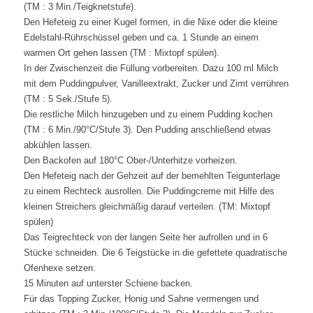
(TM : 3 Min./Teigknetstufe).
Den Hefeteig zu einer Kugel formen, in die Nixe oder die kleine
Edelstahl-Rührschüssel geben und ca. 1 Stunde an einem
warmen Ort gehen lassen (TM : Mixtopf spülen).
In der Zwischenzeit die Füllung vorbereiten. Dazu 100 ml Milch
mit dem Puddingpulver, Vanilleextrakt, Zucker und Zimt verrühren
(TM : 5 Sek./Stufe 5).
Die restliche Milch hinzugeben und zu einem Pudding kochen
(TM : 6 Min./90°C/Stufe 3). Den Pudding anschließend etwas
abkühlen lassen.
Den Backofen auf 180°C Ober-/Unterhitze vorheizen.
Den Hefeteig nach der Gehzeit auf der bemehlten Teigunterlage
zu einem Rechteck ausrollen. Die Puddingcreme mit Hilfe des
kleinen Streichers gleichmäßig darauf verteilen. (TM: Mixtopf
spülen)
Das Teigrechteck von der langen Seite her aufrollen und in 6
Stücke schneiden. Die 6 Teigstücke in die gefettete quadratische
Ofenhexe setzen.
15 Minuten auf unterster Schiene backen.
Für das Topping Zucker, Honig und Sahne vermengen und