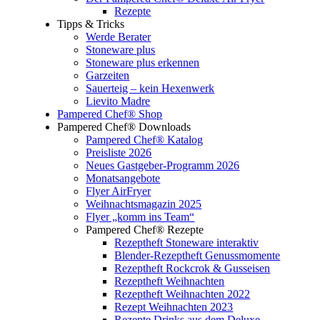
Rezepte
Tipps & Tricks
Werde Berater
Stoneware plus
Stoneware plus erkennen
Garzeiten
Sauerteig – kein Hexenwerk
Lievito Madre
Pampered Chef® Shop
Pampered Chef® Downloads
Pampered Chef® Katalog
Preisliste 2026
Neues Gastgeber-Programm 2026
Monatsangebote
Flyer AirFryer
Weihnachtsmagazin 2025
Flyer „komm ins Team“
Pampered Chef® Rezepte
Rezeptheft Stoneware interaktiv
Blender-Rezeptheft Genussmomente
Rezeptheft Rockcrok & Gusseisen
Rezeptheft Weihnachten
Rezeptheft Weihnachten 2022
Rezept Weihnachten 2023
Rezepte Drinks aus dem Deluxe