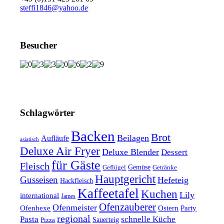
steffi1846@yahoo.de
Besucher
Schlagwörter
Backen
Brot
Beilagen
Aufläufe
asiatisch
Deluxe Air Fryer
Deluxe Blender
Dessert
für Gäste
Fleisch
Geflügel
Gemüse
Getränke
Hauptgericht
Gusseisen
Hefeteig
Hackfleisch
Kaffeetafel
Kuchen
Lily
international
James
Ofenzauberer
Ofenmeister
Ofenhexe
Ostern
Party
regional
Pasta
schnelle Küche
Pizza
Sauerteig