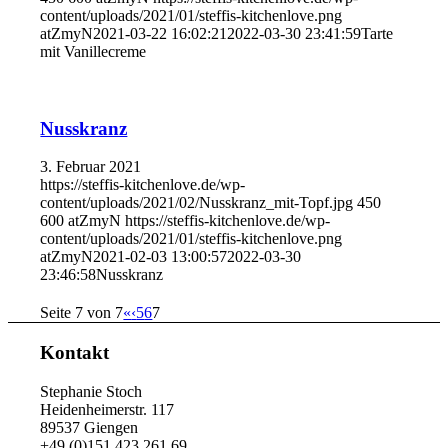
content/uploads/2021/01/steffis-kitchenlove.png
atZmyN
2021-03-22 16:02:21
2022-03-30 23:41:59
Tarte
mit Vanillecreme
Nusskranz
3. Februar 2021
https://steffis-kitchenlove.de/wp-
content/uploads/2021/02/Nusskranz_mit-Topf.jpg
450
600
atZmyN
https://steffis-kitchenlove.de/wp-
content/uploads/2021/01/steffis-kitchenlove.png
atZmyN
2021-02-03 13:00:57
2022-03-30
23:46:58
Nusskranz
Seite 7 von 7
«
‹
5
6
7
Kontakt
Stephanie Stoch
Heidenheimerstr. 117
89537 Giengen
+49 (0)151 423 261 69