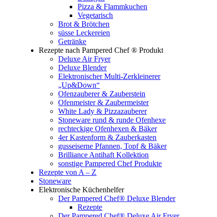
Pizza & Flammkuchen
Vegetarisch
Brot & Brötchen
süsse Leckereien
Getränke
Rezepte nach Pampered Chef ® Produkt
Deluxe Air Fryer
Deluxe Blender
Elektronischer Multi-Zerkleinerer
„Up&Down“
Ofenzauberer & Zauberstein
Ofenmeister & Zaubermeister
White Lady & Pizzazauberer
Stoneware rund & runde Ofenhexe
rechteckige Ofenhexen & Bäker
4er Kastenform & Zauberkasten
gusseiserne Pfannen, Topf & Bäker
Brilliance Antihaft Kollektion
sonstige Pampered Chef Produkte
Rezepte von A – Z
Stoneware
Elektronische Küchenhelfer
Der Pampered Chef® Deluxe Blender
Rezepte
Der Pampered Chef® Deluxe Air Fryer