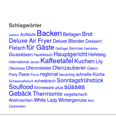
Schlagwörter
Backen
Brot
Beilagen
Aufläufe
asiatisch
Deluxe Air Fryer
Deluxe Blender
Dessert
für Gäste
Fleisch
Gemüse
Geflügel
Getränke
Hauptgericht
Gusseisen
Hefeteig
Hackfleisch
Kaffeetafel
Kuchen
Lily
international
James
Ofenzauberer
Ofenmeister
Ofenhexe
Ostern
regional
Pasta
schnelle Küche
Party
Sauerteig
Pizza
Sonntagsfrühstück
schwäbisch
Schweinefleisch
süsses
Soulfood
Stoneware plus
Gebäck
Thermomix
vegetarisch
White Lady
Wintergenuss
Weihnachten
Wok
Zauberstein