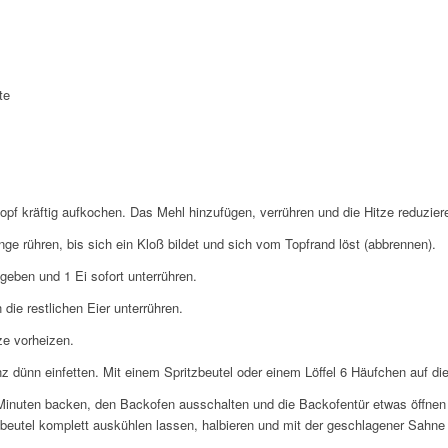
te
pf kräftig aufkochen. Das Mehl hinzufügen, verrühren und die Hitze reduzier
nge rühren, bis sich ein Kloß bildet und sich vom Topfrand löst (abbrennen).
geben und 1 Ei sofort unterrühren.
die restlichen Eier unterrühren.
ze vorheizen.
z dünn einfetten. Mit einem Spritzbeutel oder einem Löffel 6 Häufchen auf d
Minuten backen, den Backofen ausschalten und die Backofentür etwas öffn
eutel komplett auskühlen lassen, halbieren und mit der geschlagener Sahne 