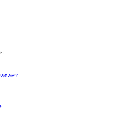
kt
r „Up&Down“
e