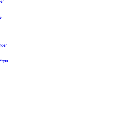
er
e
nder
Fryer