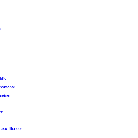
6
ktiv
smomente
seisen
22
luxe Blender