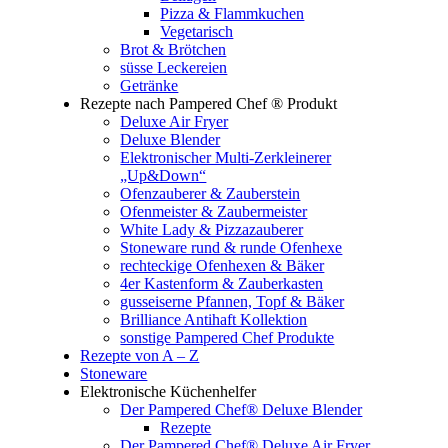
Pizza & Flammkuchen
Vegetarisch
Brot & Brötchen
süsse Leckereien
Getränke
Rezepte nach Pampered Chef ® Produkt
Deluxe Air Fryer
Deluxe Blender
Elektronischer Multi-Zerkleinerer
„Up&Down“
Ofenzauberer & Zauberstein
Ofenmeister & Zaubermeister
White Lady & Pizzazauberer
Stoneware rund & runde Ofenhexe
rechteckige Ofenhexen & Bäker
4er Kastenform & Zauberkasten
gusseiserne Pfannen, Topf & Bäker
Brilliance Antihaft Kollektion
sonstige Pampered Chef Produkte
Rezepte von A – Z
Stoneware
Elektronische Küchenhelfer
Der Pampered Chef® Deluxe Blender
Rezepte
Der Pampered Chef® Deluxe Air Fryer