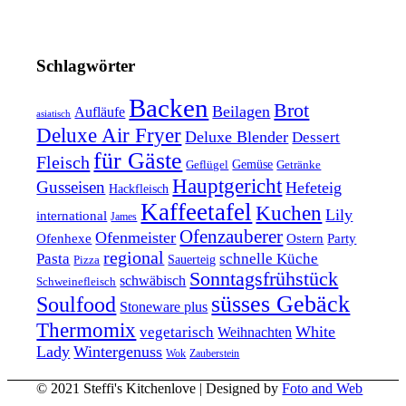
Schlagwörter
Backen
Brot
Beilagen
Aufläufe
asiatisch
Deluxe Air Fryer
Deluxe Blender
Dessert
für Gäste
Fleisch
Geflügel
Gemüse
Getränke
Hauptgericht
Gusseisen
Hefeteig
Hackfleisch
Kaffeetafel
Kuchen
Lily
international
James
Ofenzauberer
Ofenmeister
Ofenhexe
Ostern
Party
regional
Pasta
schnelle Küche
Pizza
Sauerteig
Sonntagsfrühstück
schwäbisch
Schweinefleisch
süsses Gebäck
Soulfood
Stoneware plus
Thermomix
vegetarisch
White
Weihnachten
Lady
Wintergenuss
Zauberstein
Wok
© 2021 Steffi's Kitchenlove | Designed by
Foto and Web