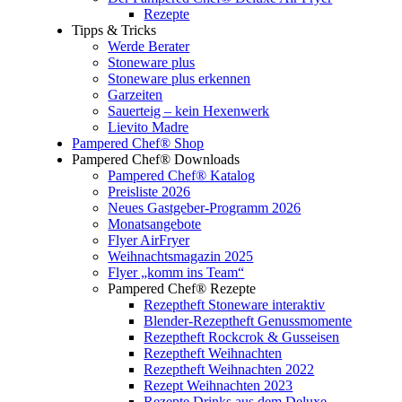
Rezepte
Tipps & Tricks
Werde Berater
Stoneware plus
Stoneware plus erkennen
Garzeiten
Sauerteig – kein Hexenwerk
Lievito Madre
Pampered Chef® Shop
Pampered Chef® Downloads
Pampered Chef® Katalog
Preisliste 2026
Neues Gastgeber-Programm 2026
Monatsangebote
Flyer AirFryer
Weihnachtsmagazin 2025
Flyer „komm ins Team“
Pampered Chef® Rezepte
Rezeptheft Stoneware interaktiv
Blender-Rezeptheft Genussmomente
Rezeptheft Rockcrok & Gusseisen
Rezeptheft Weihnachten
Rezeptheft Weihnachten 2022
Rezept Weihnachten 2023
Rezepte Drinks aus dem Deluxe