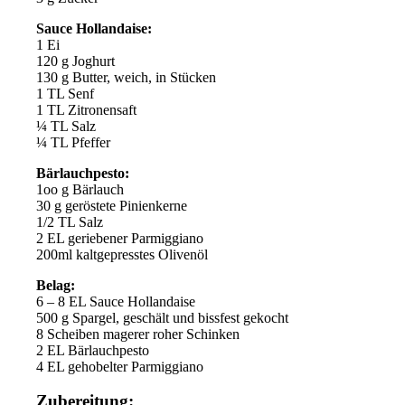
Sauce Hollandaise:
1 Ei
120 g Joghurt
130 g Butter, weich, in Stücken
1 TL Senf
1 TL Zitronensaft
¼ TL Salz
¼ TL Pfeffer
Bärlauchpesto:
1oo g Bärlauch
30 g geröstete Pinienkerne
1/2 TL Salz
2 EL geriebener Parmiggiano
200ml kaltgepresstes Olivenöl
Belag:
6 – 8 EL Sauce Hollandaise
500 g Spargel, geschält und bissfest gekocht
8 Scheiben magerer roher Schinken
2 EL Bärlauchpesto
4 EL gehobelter Parmiggiano
Zubereitung: