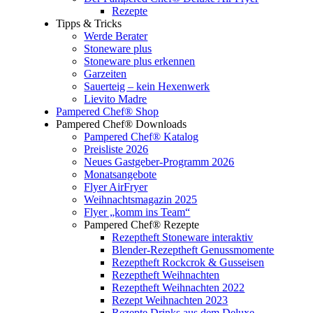
Rezepte
Tipps & Tricks
Werde Berater
Stoneware plus
Stoneware plus erkennen
Garzeiten
Sauerteig – kein Hexenwerk
Lievito Madre
Pampered Chef® Shop
Pampered Chef® Downloads
Pampered Chef® Katalog
Preisliste 2026
Neues Gastgeber-Programm 2026
Monatsangebote
Flyer AirFryer
Weihnachtsmagazin 2025
Flyer „komm ins Team“
Pampered Chef® Rezepte
Rezeptheft Stoneware interaktiv
Blender-Rezeptheft Genussmomente
Rezeptheft Rockcrok & Gusseisen
Rezeptheft Weihnachten
Rezeptheft Weihnachten 2022
Rezept Weihnachten 2023
Rezepte Drinks aus dem Deluxe