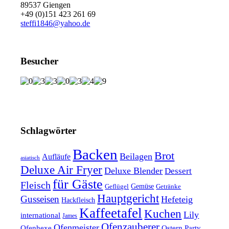
89537 Giengen
+49 (0)151 423 261 69
steffi1846@yahoo.de
Besucher
Schlagwörter
Backen
Brot
Beilagen
Aufläufe
asiatisch
Deluxe Air Fryer
Deluxe Blender
Dessert
für Gäste
Fleisch
Geflügel
Gemüse
Getränke
Hauptgericht
Gusseisen
Hefeteig
Hackfleisch
Kaffeetafel
Kuchen
Lily
international
James
Ofenzauberer
Ofenmeister
Ofenhexe
Ostern
Party