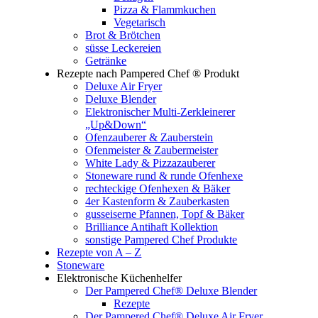
Pizza & Flammkuchen
Vegetarisch
Brot & Brötchen
süsse Leckereien
Getränke
Rezepte nach Pampered Chef ® Produkt
Deluxe Air Fryer
Deluxe Blender
Elektronischer Multi-Zerkleinerer
„Up&Down“
Ofenzauberer & Zauberstein
Ofenmeister & Zaubermeister
White Lady & Pizzazauberer
Stoneware rund & runde Ofenhexe
rechteckige Ofenhexen & Bäker
4er Kastenform & Zauberkasten
gusseiserne Pfannen, Topf & Bäker
Brilliance Antihaft Kollektion
sonstige Pampered Chef Produkte
Rezepte von A – Z
Stoneware
Elektronische Küchenhelfer
Der Pampered Chef® Deluxe Blender
Rezepte
Der Pampered Chef® Deluxe Air Fryer