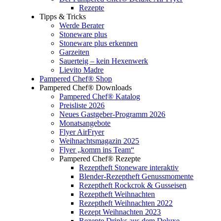
Rezepte
Tipps & Tricks
Werde Berater
Stoneware plus
Stoneware plus erkennen
Garzeiten
Sauerteig – kein Hexenwerk
Lievito Madre
Pampered Chef® Shop
Pampered Chef® Downloads
Pampered Chef® Katalog
Preisliste 2026
Neues Gastgeber-Programm 2026
Monatsangebote
Flyer AirFryer
Weihnachtsmagazin 2025
Flyer „komm ins Team“
Pampered Chef® Rezepte
Rezeptheft Stoneware interaktiv
Blender-Rezeptheft Genussmomente
Rezeptheft Rockcrok & Gusseisen
Rezeptheft Weihnachten
Rezeptheft Weihnachten 2022
Rezept Weihnachten 2023
Rezepte Drinks aus dem Deluxe