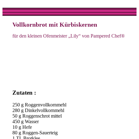
Vollkornbrot mit Kürbiskernen
für den kleinen Ofenmeister „Lily“ von Pampered Chef®
Zutaten :
250 g Roggenvollkornmehl
280 g Dinkelvollkornmehl
50 g Roggenschrot mittel
450 g Wasser
10 g Hefe
80 g Roggen-Sauerteig
1 TL Brotklee