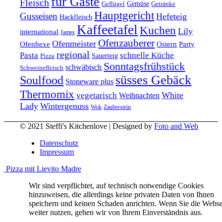
für Gäste
Fleisch
Geflügel
Gemüse
Getränke
Hauptgericht
Gusseisen
Hefeteig
Hackfleisch
Kaffeetafel
Kuchen
Lily
international
James
Ofenzauberer
Ofenmeister
Ofenhexe
Ostern
Party
regional
Pasta
schnelle Küche
Pizza
Sauerteig
Sonntagsfrühstück
schwäbisch
Schweinefleisch
süsses Gebäck
Soulfood
Stoneware plus
Thermomix
vegetarisch
White
Weihnachten
Lady
Wintergenuss
Zauberstein
Wok
© 2021 Steffi's Kitchenlove | Designed by
Foto and Web
Datenschutz
Impressum
Pizza mit Lievito Madre
Wir sind verpflichtet, auf technisch notwendige Cookies
hinzuweisen, die allerdings keine privaten Daten von Ihnen
speichern und keinen Schaden anrichten. Wenn Sie die Webse
weiter nutzen, gehen wir von Ihrem Einverständnis aus.