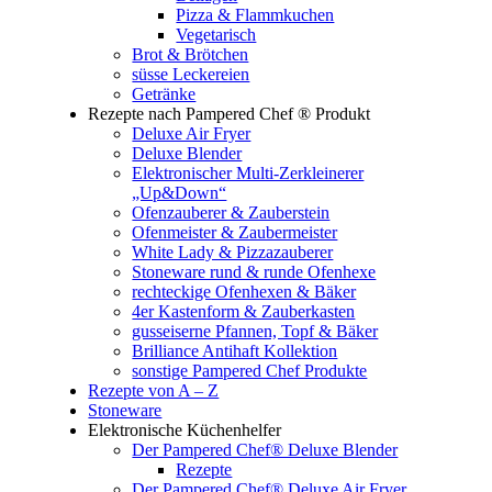
Pizza & Flammkuchen
Vegetarisch
Brot & Brötchen
süsse Leckereien
Getränke
Rezepte nach Pampered Chef ® Produkt
Deluxe Air Fryer
Deluxe Blender
Elektronischer Multi-Zerkleinerer
„Up&Down“
Ofenzauberer & Zauberstein
Ofenmeister & Zaubermeister
White Lady & Pizzazauberer
Stoneware rund & runde Ofenhexe
rechteckige Ofenhexen & Bäker
4er Kastenform & Zauberkasten
gusseiserne Pfannen, Topf & Bäker
Brilliance Antihaft Kollektion
sonstige Pampered Chef Produkte
Rezepte von A – Z
Stoneware
Elektronische Küchenhelfer
Der Pampered Chef® Deluxe Blender
Rezepte
Der Pampered Chef® Deluxe Air Fryer