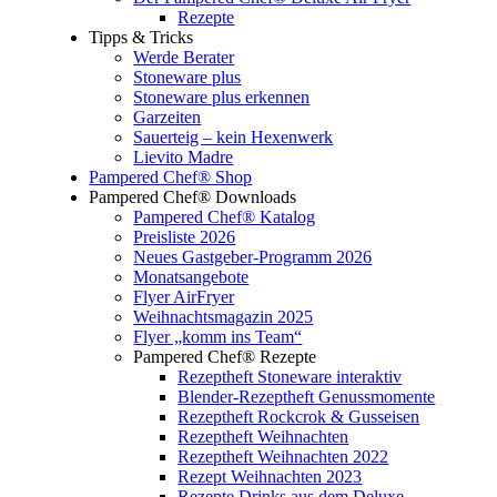
Rezepte
Tipps & Tricks
Werde Berater
Stoneware plus
Stoneware plus erkennen
Garzeiten
Sauerteig – kein Hexenwerk
Lievito Madre
Pampered Chef® Shop
Pampered Chef® Downloads
Pampered Chef® Katalog
Preisliste 2026
Neues Gastgeber-Programm 2026
Monatsangebote
Flyer AirFryer
Weihnachtsmagazin 2025
Flyer „komm ins Team“
Pampered Chef® Rezepte
Rezeptheft Stoneware interaktiv
Blender-Rezeptheft Genussmomente
Rezeptheft Rockcrok & Gusseisen
Rezeptheft Weihnachten
Rezeptheft Weihnachten 2022
Rezept Weihnachten 2023
Rezepte Drinks aus dem Deluxe