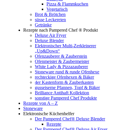
Pizza & Flammkuchen
Vegetarisch
Brot & Brötchen
süsse Leckereien
Getränke
Rezepte nach Pampered Chef ® Produkt
Deluxe Air Fryer
Deluxe Blender
Elektronischer Multi-Zerkleinerer
„Up&Down“
Ofenzauberer & Zauberstein
Ofenmeister & Zaubermeister
White Lady & Pizzazauberer
Stoneware rund & runde Ofenhexe
rechteckige Ofenhexen & Bäker
4er Kastenform & Zauberkasten
gusseiserne Pfannen, Topf & Bäker
Brilliance Antihaft Kollektion
sonstige Pampered Chef Produkte
Rezepte von A – Z
Stoneware
Elektronische Küchenhelfer
Der Pampered Chef® Deluxe Blender
Rezepte
Der Pampered Chef® Deluxe Air Fryer