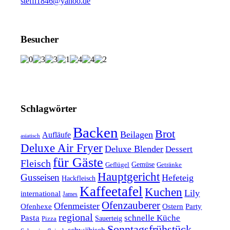
steffi1846@yahoo.de
Besucher
Schlagwörter
Backen
Brot
Beilagen
Aufläufe
asiatisch
Deluxe Air Fryer
Deluxe Blender
Dessert
für Gäste
Fleisch
Geflügel
Gemüse
Getränke
Hauptgericht
Gusseisen
Hefeteig
Hackfleisch
Kaffeetafel
Kuchen
Lily
international
James
Ofenzauberer
Ofenmeister
Ofenhexe
Ostern
Party
regional
Pasta
schnelle Küche
Pizza
Sauerteig
Sonntagsfrühstück