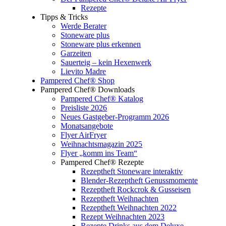
Rezepte
Tipps & Tricks
Werde Berater
Stoneware plus
Stoneware plus erkennen
Garzeiten
Sauerteig – kein Hexenwerk
Lievito Madre
Pampered Chef® Shop
Pampered Chef® Downloads
Pampered Chef® Katalog
Preisliste 2026
Neues Gastgeber-Programm 2026
Monatsangebote
Flyer AirFryer
Weihnachtsmagazin 2025
Flyer „komm ins Team“
Pampered Chef® Rezepte
Rezeptheft Stoneware interaktiv
Blender-Rezeptheft Genussmomente
Rezeptheft Rockcrok & Gusseisen
Rezeptheft Weihnachten
Rezeptheft Weihnachten 2022
Rezept Weihnachten 2023
Rezepte Drinks aus dem Deluxe