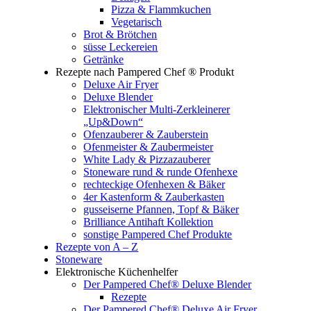
Pizza & Flammkuchen
Vegetarisch
Brot & Brötchen
süsse Leckereien
Getränke
Rezepte nach Pampered Chef ® Produkt
Deluxe Air Fryer
Deluxe Blender
Elektronischer Multi-Zerkleinerer
„Up&Down“
Ofenzauberer & Zauberstein
Ofenmeister & Zaubermeister
White Lady & Pizzazauberer
Stoneware rund & runde Ofenhexe
rechteckige Ofenhexen & Bäker
4er Kastenform & Zauberkasten
gusseiserne Pfannen, Topf & Bäker
Brilliance Antihaft Kollektion
sonstige Pampered Chef Produkte
Rezepte von A – Z
Stoneware
Elektronische Küchenhelfer
Der Pampered Chef® Deluxe Blender
Rezepte
Der Pampered Chef® Deluxe Air Fryer