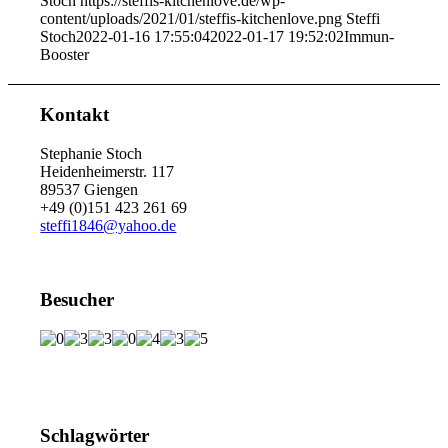
Stoch
https://steffis-kitchenlove.de/wp-
content/uploads/2021/01/steffis-kitchenlove.png
Steffi
Stoch
2022-01-16 17:55:04
2022-01-17 19:52:02
Immun-
Booster
Kontakt
Stephanie Stoch
Heidenheimerstr. 117
89537 Giengen
+49 (0)151 423 261 69
steffi1846@yahoo.de
Besucher
Schlagwörter