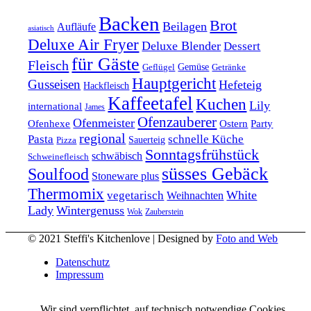
Backen
Brot
Beilagen
Aufläufe
asiatisch
Deluxe Air Fryer
Deluxe Blender
Dessert
für Gäste
Fleisch
Geflügel
Gemüse
Getränke
Hauptgericht
Gusseisen
Hefeteig
Hackfleisch
Kaffeetafel
Kuchen
Lily
international
James
Ofenzauberer
Ofenmeister
Ofenhexe
Ostern
Party
regional
Pasta
schnelle Küche
Pizza
Sauerteig
Sonntagsfrühstück
schwäbisch
Schweinefleisch
süsses Gebäck
Soulfood
Stoneware plus
Thermomix
vegetarisch
White
Weihnachten
Lady
Wintergenuss
Zauberstein
Wok
© 2021 Steffi's Kitchenlove | Designed by
Foto and Web
Datenschutz
Impressum
Wir sind verpflichtet, auf technisch notwendige Cookies