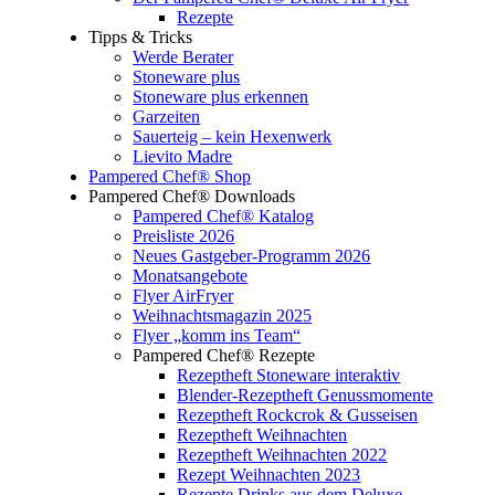
Rezepte
Tipps & Tricks
Werde Berater
Stoneware plus
Stoneware plus erkennen
Garzeiten
Sauerteig – kein Hexenwerk
Lievito Madre
Pampered Chef® Shop
Pampered Chef® Downloads
Pampered Chef® Katalog
Preisliste 2026
Neues Gastgeber-Programm 2026
Monatsangebote
Flyer AirFryer
Weihnachtsmagazin 2025
Flyer „komm ins Team“
Pampered Chef® Rezepte
Rezeptheft Stoneware interaktiv
Blender-Rezeptheft Genussmomente
Rezeptheft Rockcrok & Gusseisen
Rezeptheft Weihnachten
Rezeptheft Weihnachten 2022
Rezept Weihnachten 2023
Rezepte Drinks aus dem Deluxe