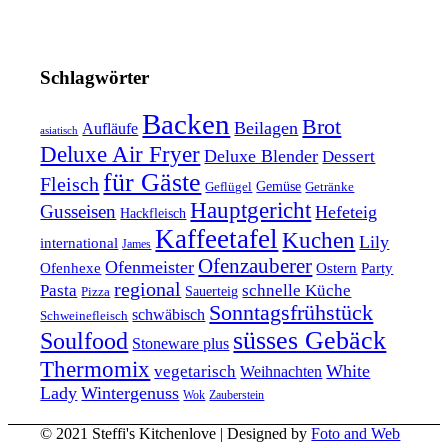
Schlagwörter
Backen
Brot
Beilagen
Aufläufe
asiatisch
Deluxe Air Fryer
Deluxe Blender
Dessert
für Gäste
Fleisch
Geflügel
Gemüse
Getränke
Hauptgericht
Gusseisen
Hefeteig
Hackfleisch
Kaffeetafel
Kuchen
Lily
international
James
Ofenzauberer
Ofenmeister
Ofenhexe
Ostern
Party
regional
Pasta
schnelle Küche
Pizza
Sauerteig
Sonntagsfrühstück
schwäbisch
Schweinefleisch
süsses Gebäck
Soulfood
Stoneware plus
Thermomix
vegetarisch
White
Weihnachten
Lady
Wintergenuss
Zauberstein
Wok
© 2021 Steffi's Kitchenlove | Designed by
Foto and Web