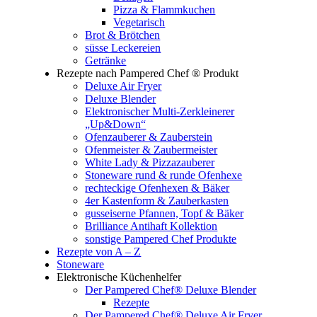
Pizza & Flammkuchen
Vegetarisch
Brot & Brötchen
süsse Leckereien
Getränke
Rezepte nach Pampered Chef ® Produkt
Deluxe Air Fryer
Deluxe Blender
Elektronischer Multi-Zerkleinerer
„Up&Down“
Ofenzauberer & Zauberstein
Ofenmeister & Zaubermeister
White Lady & Pizzazauberer
Stoneware rund & runde Ofenhexe
rechteckige Ofenhexen & Bäker
4er Kastenform & Zauberkasten
gusseiserne Pfannen, Topf & Bäker
Brilliance Antihaft Kollektion
sonstige Pampered Chef Produkte
Rezepte von A – Z
Stoneware
Elektronische Küchenhelfer
Der Pampered Chef® Deluxe Blender
Rezepte
Der Pampered Chef® Deluxe Air Fryer