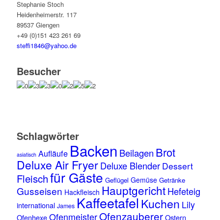
Stephanie Stoch
Heidenheimerstr. 117
89537 Giengen
+49 (0)151 423 261 69
steffi1846@yahoo.de
Besucher
Schlagwörter
Backen
Brot
Beilagen
Aufläufe
asiatisch
Deluxe Air Fryer
Deluxe Blender
Dessert
für Gäste
Fleisch
Gemüse
Geflügel
Getränke
Hauptgericht
Gusseisen
Hefeteig
Hackfleisch
Kaffeetafel
Kuchen
Lily
international
James
Ofenzauberer
Ofenmeister
Ofenhexe
Ostern