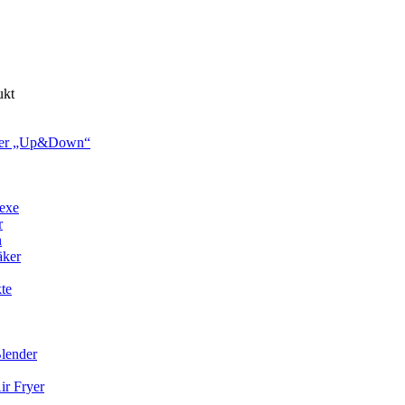
ukt
nerer „Up&Down“
exe
r
n
äker
te
lender
r Fryer