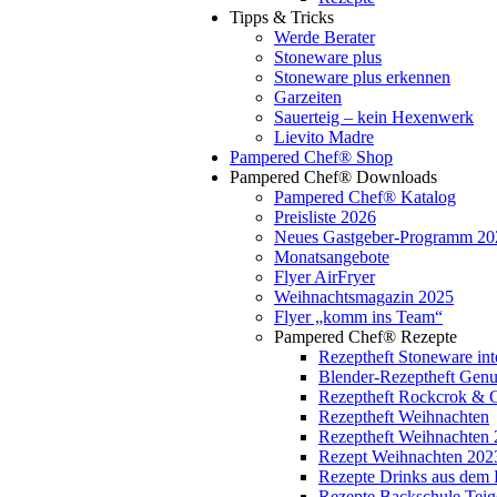
Tipps & Tricks
Werde Berater
Stoneware plus
Stoneware plus erkennen
Garzeiten
Sauerteig – kein Hexenwerk
Lievito Madre
Pampered Chef® Shop
Pampered Chef® Downloads
Pampered Chef® Katalog
Preisliste 2026
Neues Gastgeber-Programm 20
Monatsangebote
Flyer AirFryer
Weihnachtsmagazin 2025
Flyer „komm ins Team“
Pampered Chef® Rezepte
Rezeptheft Stoneware int
Blender-Rezeptheft Gen
Rezeptheft Rockcrok & 
Rezeptheft Weihnachten
Rezeptheft Weihnachten
Rezept Weihnachten 202
Rezepte Drinks aus dem 
Rezepte Backschule Teig