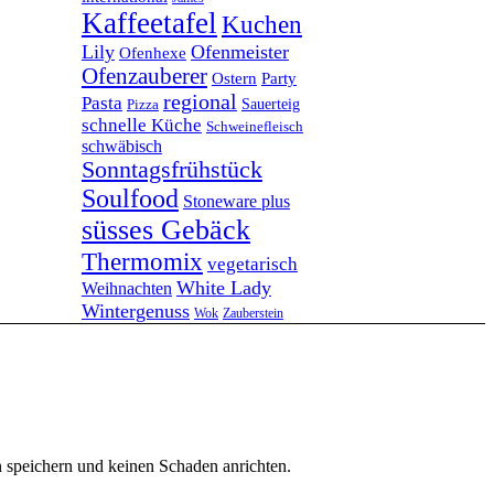
Kaffeetafel
Kuchen
Lily
Ofenmeister
Ofenhexe
Ofenzauberer
Ostern
Party
regional
Pasta
Pizza
Sauerteig
schnelle Küche
Schweinefleisch
schwäbisch
Sonntagsfrühstück
Soulfood
Stoneware plus
süsses Gebäck
Thermomix
vegetarisch
White Lady
Weihnachten
Wintergenuss
Zauberstein
Wok
n speichern und keinen Schaden anrichten.