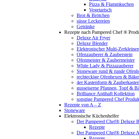
Pizza & Flammkuchen
Vegetarisch
Brot & Brötchen
süsse Leckereien
Getränke
Rezepte nach Pampered Chef ® Prod
Deluxe Air Fryer
Deluxe Blender
Elektronischer Multi-Zerklei
Ofenzauberer & Zauberstein
Ofenmeister & Zaubermeister
White Lady & Pizzazauberer
Stoneware rund & runde Ofenh
rechteckige Ofenhexen & Bäke
4er Kastenform & Zauberkaste
gusseiserne Pfannen, Topf & B
Brilliance Antihaft Kollektion
sonstige Pampered Chef Produk
Rezepte von A – Z
Stoneware
Elektronische Küchenhelfer
Der Pampered Chef® Deluxe B
Rezepte
Der Pampered Chef® Deluxe Ai
Rezepte