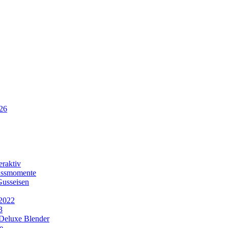
26
eraktiv
ussmomente
Gusseisen
 2022
3
Deluxe Blender
e