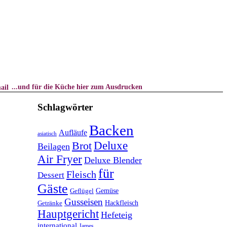
...und für die Küche hier zum Ausdrucken
Schlagwörter
Backen
Aufläufe
asiatisch
Deluxe
Brot
Beilagen
Air Fryer
Deluxe Blender
für
Fleisch
Dessert
Gäste
Geflügel
Gemüse
Gusseisen
Getränke
Hackfleisch
Hauptgericht
Hefeteig
international
James