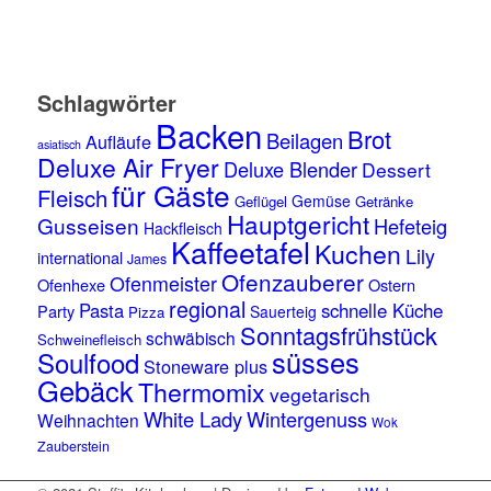
Schlagwörter
Backen
Brot
Beilagen
Aufläufe
asiatisch
Deluxe Air Fryer
Deluxe Blender
Dessert
für Gäste
Fleisch
Gemüse
Geflügel
Getränke
Hauptgericht
Gusseisen
Hefeteig
Hackfleisch
Kaffeetafel
Kuchen
Lily
international
James
Ofenzauberer
Ofenmeister
Ofenhexe
Ostern
regional
Pasta
schnelle Küche
Party
Sauerteig
Pizza
Sonntagsfrühstück
schwäbisch
Schweinefleisch
süsses
Soulfood
Stoneware plus
Gebäck
Thermomix
vegetarisch
White Lady
Wintergenuss
Weihnachten
Wok
Zauberstein