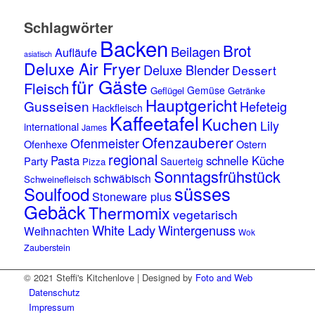
Schlagwörter
Backen
Brot
Beilagen
Aufläufe
asiatisch
Deluxe Air Fryer
Deluxe Blender
Dessert
für Gäste
Fleisch
Gemüse
Geflügel
Getränke
Hauptgericht
Gusseisen
Hefeteig
Hackfleisch
Kaffeetafel
Kuchen
Lily
international
James
Ofenzauberer
Ofenmeister
Ofenhexe
Ostern
regional
Pasta
schnelle Küche
Party
Sauerteig
Pizza
Sonntagsfrühstück
schwäbisch
Schweinefleisch
süsses
Soulfood
Stoneware plus
Gebäck
Thermomix
vegetarisch
White Lady
Wintergenuss
Weihnachten
Wok
Zauberstein
© 2021 Steffi's Kitchenlove | Designed by
Foto and Web
Datenschutz
Impressum