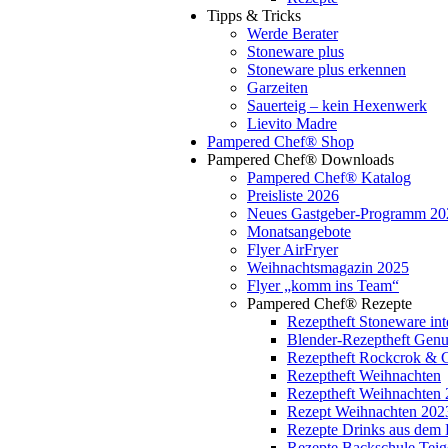
Tipps & Tricks
Werde Berater
Stoneware plus
Stoneware plus erkennen
Garzeiten
Sauerteig – kein Hexenwerk
Lievito Madre
Pampered Chef® Shop
Pampered Chef® Downloads
Pampered Chef® Katalog
Preisliste 2026
Neues Gastgeber-Programm 20
Monatsangebote
Flyer AirFryer
Weihnachtsmagazin 2025
Flyer „komm ins Team“
Pampered Chef® Rezepte
Rezeptheft Stoneware int
Blender-Rezeptheft Gen
Rezeptheft Rockcrok & 
Rezeptheft Weihnachten
Rezeptheft Weihnachten
Rezept Weihnachten 202
Rezepte Drinks aus dem 
Rezepte Backschule Teig