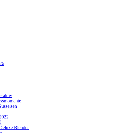
26
eraktiv
ussmomente
Gusseisen
 2022
3
Deluxe Blender
e