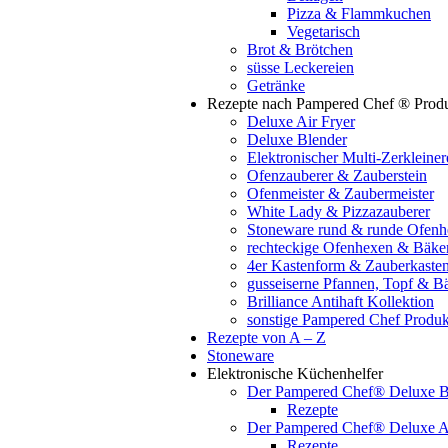
Pizza & Flammkuchen
Vegetarisch
Brot & Brötchen
süsse Leckereien
Getränke
Rezepte nach Pampered Chef ® Prod
Deluxe Air Fryer
Deluxe Blender
Elektronischer Multi-Zerklei
Ofenzauberer & Zauberstein
Ofenmeister & Zaubermeister
White Lady & Pizzazauberer
Stoneware rund & runde Ofenh
rechteckige Ofenhexen & Bäke
4er Kastenform & Zauberkaste
gusseiserne Pfannen, Topf & B
Brilliance Antihaft Kollektion
sonstige Pampered Chef Produk
Rezepte von A – Z
Stoneware
Elektronische Küchenhelfer
Der Pampered Chef® Deluxe B
Rezepte
Der Pampered Chef® Deluxe Ai
Rezepte