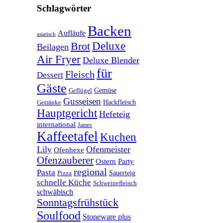
Schlagwörter
Backen
Aufläufe
asiatisch
Deluxe
Brot
Beilagen
Air Fryer
Deluxe Blender
für
Fleisch
Dessert
Gäste
Geflügel
Gemüse
Gusseisen
Getränke
Hackfleisch
Hauptgericht
Hefeteig
international
James
Kaffeetafel
Kuchen
Lily
Ofenmeister
Ofenhexe
Ofenzauberer
Ostern
Party
regional
Pasta
Pizza
Sauerteig
schnelle Küche
Schweinefleisch
schwäbisch
Sonntagsfrühstück
Soulfood
Stoneware plus