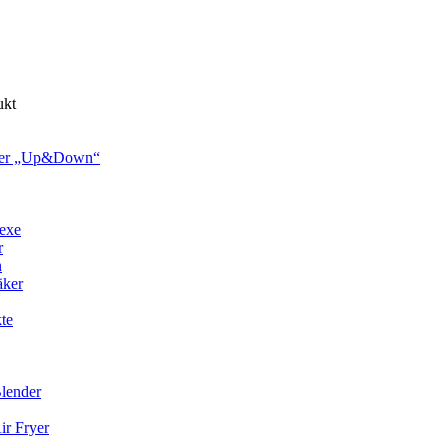
ukt
nerer „Up&Down“
exe
r
n
äker
te
lender
r Fryer