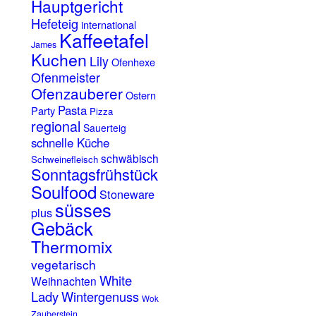
Hauptgericht
Hefeteig
international
Kaffeetafel
James
Kuchen
Lily
Ofenhexe
Ofenmeister
Ofenzauberer
Ostern
Pasta
Party
Pizza
regional
Sauerteig
schnelle Küche
schwäbisch
Schweinefleisch
Sonntagsfrühstück
Soulfood
Stoneware
süsses
plus
Gebäck
Thermomix
vegetarisch
White
Weihnachten
Lady
Wintergenuss
Wok
Zauberstein