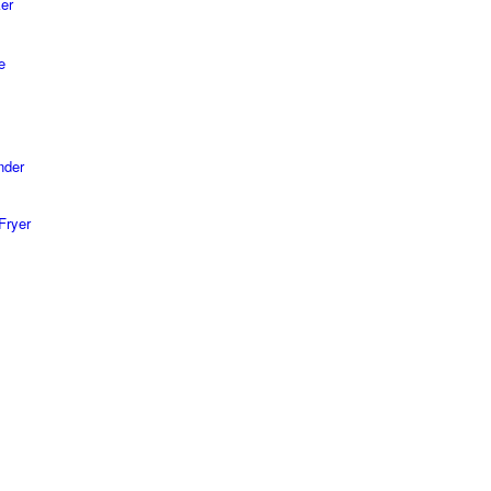
er
e
nder
Fryer