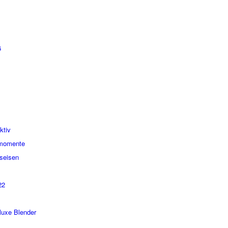
6
ktiv
smomente
seisen
22
luxe Blender