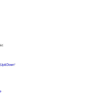
kt
r „Up&Down“
e